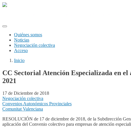
Federación Española de Asociaciones del Tercer Sector en el ámbito de 
Quiénes somos
Noticias
Navegación
Negociación colectiva
principal
Acceso
Inicio
CC Sectorial Atención Especializada en el 
2021
17 de Diciembre de 2018
Negociación colectiva
Convenios Autonómicos Provinciales
Comunitat Valenciana
RESOLUCIÓN de 17 de diciembre de 2018, de la Subdirección General d
aplicación del Convenio colectivo para empresas de atención especiali