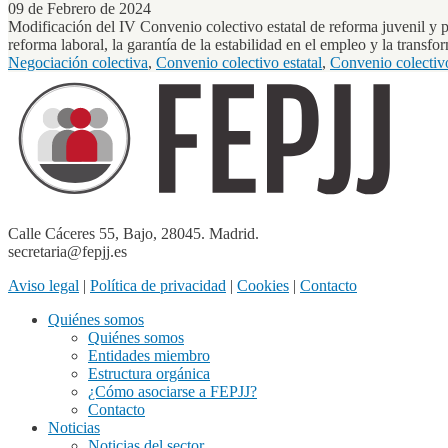
09 de Febrero de 2024
Modificación del IV Convenio colectivo estatal de reforma juvenil y 
reforma laboral, la garantía de la estabilidad en el empleo y la transfo
Negociación colectiva
,
Convenio colectivo estatal
,
Convenio colectivo
Calle Cáceres 55, Bajo, 28045. Madrid.
secretaria@fepjj.es
Aviso legal
|
Política de privacidad
|
Cookies
|
Contacto
Quiénes somos
Quiénes somos
Entidades miembro
Estructura orgánica
¿Cómo asociarse a FEPJJ?
Contacto
Noticias
Noticias del sector