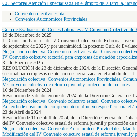
CC Sectorial Atención Especializada en el ámbito de la familia, infa
Convenio colectivo estatal
Convenios Autonómicos Provinciales
Navegación
Negociación
Guía de Evaluación de Costes Laborales - V Convenio Colectivo de 
19 de Diciembre de 2025
Colectiva
La Comisión Paritaria del V Convenio Colectivo de Reforma Juvenil y 
de septiembre de 2025 y por unanimidad, la presente Guía de Evalua
Negociación colectiva
,
Convenio colectivo estatal
,
Convenio colectivo
IV Convenio colectivo sectorial para empresas de atención especializad
31 de Enero de 2025
RESOLUCIÓN de 23 de diciembre de 2024, de la Dirección General de 
sectorial para empresas de atención especializada en el ámbito de la fa
Negociación colectiva
,
Convenios Autonómicos Provinciales
,
Comuni
V Convenio colectivo de reforma juvenil y protección de menores
16 de Diciembre de 2024
Resolución de 3 de diciembre de 2024, de la Dirección General de Tra
Negociación colectiva
,
Convenio colectivo estatal
,
Convenio colectivo
Acuerdo de creación de complemento retributivo específico para el á
23 de Abril de 2024
Resolución de 11 de abril de 2024, de la Dirección General de Trabaj
del IV Convenio colectivo estatal de reforma juvenil y protección de 
Negociación colectiva
,
Convenios Autonómicos Provinciales
,
Madrid
Modificación del IV Convenio colectivo estatal de reforma juvenil y 