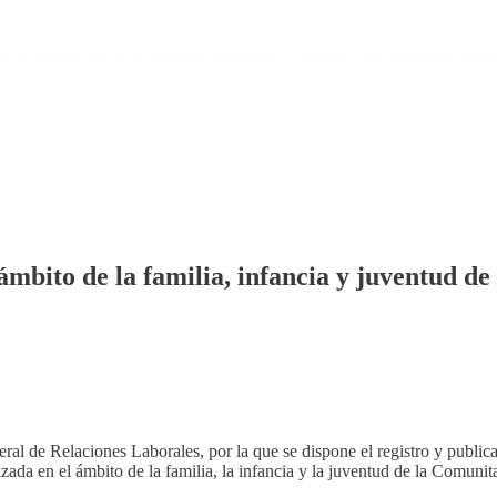
Pasar
al
la Protección de la Infancia, Juventud y Familia y de la Justicia Juven
contenido
principal
ámbito de la familia, infancia y juventud d
e Relaciones Laborales, por la que se dispone el registro y publicaci
zada en el ámbito de la familia, la infancia y la juventud de la Comuni