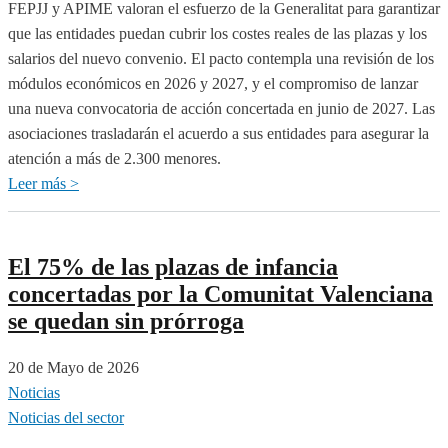
FEPJJ y APIME valoran el esfuerzo de la Generalitat para garantizar
que las entidades puedan cubrir los costes reales de las plazas y los
salarios del nuevo convenio. El pacto contempla una revisión de los
módulos económicos en 2026 y 2027, y el compromiso de lanzar
una nueva convocatoria de acción concertada en junio de 2027. Las
asociaciones trasladarán el acuerdo a sus entidades para asegurar la
atención a más de 2.300 menores.
Leer más >
sobre
Las
patronales
de
El 75% de las plazas de infancia
infancia
concertadas por la Comunitat Valenciana
y
se quedan sin prórroga
la
Conselleria
20 de Mayo de 2026
de
Noticias
Servicios
Noticias del sector
Sociales,