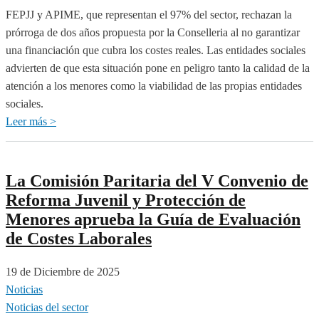
Valenciana
FEPJJ y APIME, que representan el 97% del sector, rechazan la
se
prórroga de dos años propuesta por la Conselleria al no garantizar
quedan
una financiación que cubra los costes reales. Las entidades sociales
sin
advierten de que esta situación pone en peligro tanto la calidad de la
prórroga
atención a los menores como la viabilidad de las propias entidades
sociales.
Leer más >
sobre
Las
entidades
de
La Comisión Paritaria del V Convenio de
infancia
Reforma Juvenil y Protección de
de
Menores aprueba la Guía de Evaluación
la
de Costes Laborales
Comunitat
Valenciana,
19 de Diciembre de 2025
al
Noticias
límite:
Noticias del sector
la