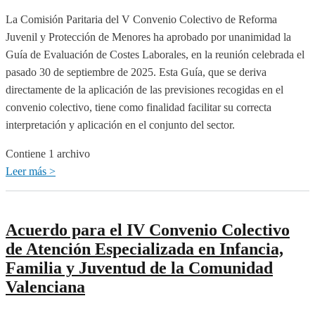
falta
La Comisión Paritaria del V Convenio Colectivo de Reforma
de
Juvenil y Protección de Menores ha aprobado por unanimidad la
financiación
Guía de Evaluación de Costes Laborales, en la reunión celebrada el
digna
pasado 30 de septiembre de 2025. Esta Guía, que se deriva
pone
directamente de la aplicación de las previsiones recogidas en el
en
convenio colectivo, tiene como finalidad facilitar su correcta
jaque
interpretación y aplicación en el conjunto del sector.
la
Contiene 1 archivo
acogida
Leer más >
sobre
de
La
2.300
Comisión
niños
Paritaria
y
Acuerdo para el IV Convenio Colectivo
del
niñas
de Atención Especializada en Infancia,
V
Familia y Juventud de la Comunidad
Convenio
Valenciana
de
Reforma