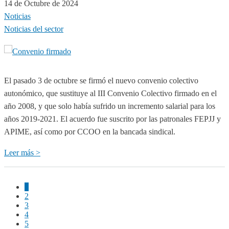
14 de Octubre de 2024
Juvenil
Noticias
y
Noticias del sector
Protección
de
Menores
aprueba
El pasado 3 de octubre se firmó el nuevo convenio colectivo
la
autonómico, que sustituye al III Convenio Colectivo firmado en el
Guía
año 2008, y que solo había sufrido un incremento salarial para los
de
años 2019-2021. El acuerdo fue suscrito por las patronales FEPJJ y
Evaluación
APIME, así como por CCOO en la bancada sindical.
de
Costes
Leer más >
sobre
Laborales
Acuerdo
para
1
el
2
Paginación
IV
3
4
Convenio
5