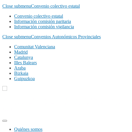
Close submenu
Convenio colectivo estatal
Convenio colectivo estatal
Información comisión paritaria
Información comisión vigilancia
Close submenu
Convenios Autonómicos Provinciales
Comunitat Valenciana
Madrid
Catalunya
Illes Balears
Araba
Bizkaia
Guipuzkoa
Pasar
al
Federación Española de Asociaciones del Tercer Sector en el ámbito
contenido
de la Protección de la Infancia, Juventud y Familia y de la Justicia
principal
Juvenil
Quiénes somos