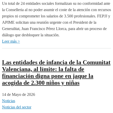
Familia
Un total de 24 entidades sociales formalizan su no conformidad ante
e
la Conselleria al no poder asumir el coste de la atención con recursos
Infancia
propios ni comprometer los salarios de 3.500 profesionales. FEPJJ y
alcanzan
APIME solicitan una reunión urgente con el President de la
un
Generalitat, Juan Francisco Pérez Llorca, para abrir un proceso de
acuerdo
diálogo que desbloquee la situación.
para
Leer más >
sobre
desbloquear
El
la
75%
prórroga
de
Las entidades de infancia de la Comunitat
del
las
Valenciana, al límite: la falta de
sistema
plazas
financiación digna pone en jaque la
de
de
acogida de 2.300 niños y niñas
protección
infancia
concertadas
14 de Mayo de 2026
por
Noticias
la
Noticias del sector
Comunitat